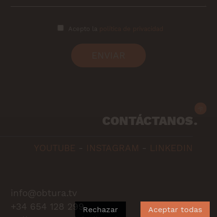
Acepto la
política de privacidad
ENVIAR
CONTÁCTANOS
YOUTUBE
-
INSTAGRAM
-
LINKEDIN
info@obtura.tv
+34 654 128 299
Rechazar
Aceptar todas